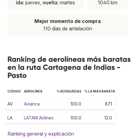
ida
: jueves,
vuelta
: martes
1040 km
Mejor momento de compra
110 días de antelación
Ranking de aerolíneas más baratas
en la ruta Cartagena de Indias -
Pasto
CÓDIGO
AEROLÍNEA
% BÚSQUEDAS
% LA MÁS BARATA
AV
Avianca
100.0
87.1
LA
LATAM Airlines
100.0
12.0
Ranking general y explicación