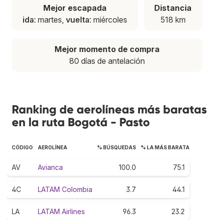
Mejor escapada
Distancia
ida
: martes,
vuelta
: miércoles
518 km
Mejor momento de compra
80 días de antelación
Ranking de aerolíneas más baratas
en la ruta Bogotá - Pasto
CÓDIGO
AEROLÍNEA
% BÚSQUEDAS
% LA MÁS BARATA
AV
Avianca
100.0
75.1
4C
LATAM Colombia
3.7
44.1
LA
LATAM Airlines
96.3
23.2