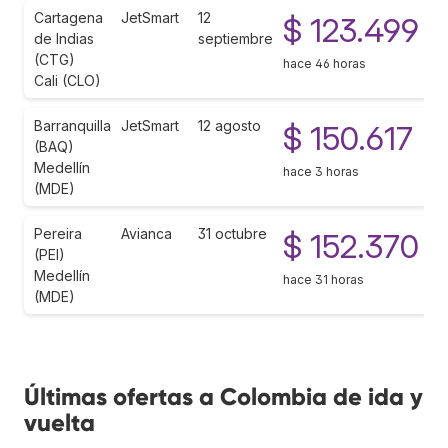
Cartagena
JetSmart
12
$ 123.499
de Indias
septiembre
(CTG)
hace 46 horas
Cali (CLO)
Barranquilla
JetSmart
12 agosto
$ 150.617
(BAQ)
Medellín
hace 3 horas
(MDE)
Pereira
Avianca
31 octubre
$ 152.370
(PEI)
Medellín
hace 31 horas
(MDE)
Últimas ofertas a Colombia de ida y
vuelta