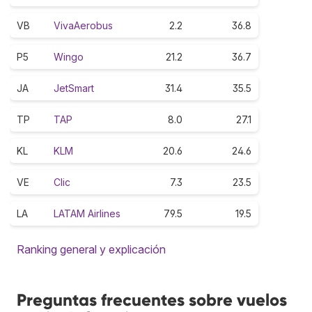
VB
VivaAerobus
2.2
36.8
P5
Wingo
21.2
36.7
JA
JetSmart
31.4
35.5
TP
TAP
8.0
27.1
KL
KLM
20.6
24.6
VE
Clic
7.3
23.5
LA
LATAM Airlines
79.5
19.5
Ranking general y explicación
Preguntas frecuentes sobre vuelos