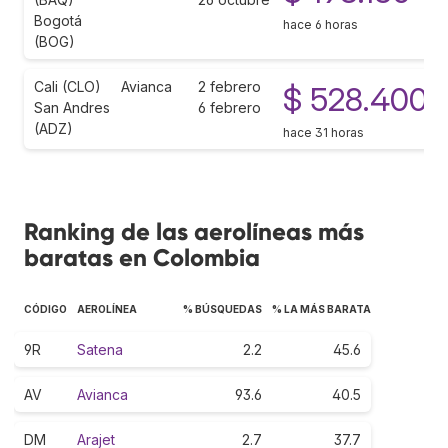
Bogotá
hace 6 horas
(BOG)
Cali (CLO)
Avianca
2 febrero
$ 528.400
San Andres
6 febrero
(ADZ)
hace 31 horas
Ranking de las aerolíneas más
baratas en Colombia
CÓDIGO
AEROLÍNEA
% BÚSQUEDAS
% LA MÁS BARATA
9R
Satena
2.2
45.6
AV
Avianca
93.6
40.5
DM
Arajet
2.7
37.7