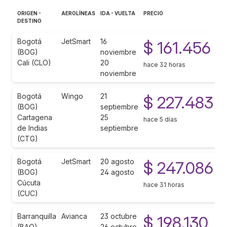
ORIGEN -
AEROLÍNEAS
IDA - VUELTA
PRECIO
DESTINO
Bogotá
JetSmart
16
$ 161.456
(BOG)
noviembre
Cali (CLO)
20
hace 32 horas
noviembre
Bogotá
Wingo
21
$ 227.483
(BOG)
septiembre
Cartagena
25
hace 5 días
de Indias
septiembre
(CTG)
Bogotá
JetSmart
20 agosto
$ 247.086
(BOG)
24 agosto
Cúcuta
hace 31 horas
(CUC)
Barranquilla
Avianca
23 octubre
$ 198.130
(BAQ)
26 octubre