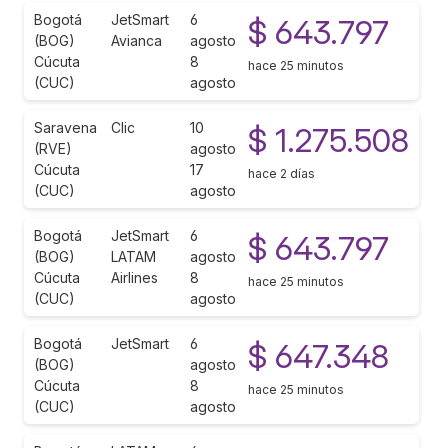
Bogotá
JetSmart
6
$ 643.797
(BOG)
Avianca
agosto
Cúcuta
8
hace 25 minutos
(CUC)
agosto
Saravena
Clic
10
$ 1.275.508
(RVE)
agosto
Cúcuta
17
hace 2 días
(CUC)
agosto
Bogotá
JetSmart
6
$ 643.797
(BOG)
LATAM
agosto
Cúcuta
Airlines
8
hace 25 minutos
(CUC)
agosto
Bogotá
JetSmart
6
$ 647.348
(BOG)
agosto
Cúcuta
8
hace 25 minutos
(CUC)
agosto