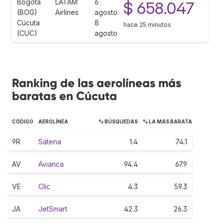
Bogotá
LATAM
6
$ 658.047
(BOG)
Airlines
agosto
Cúcuta
8
hace 25 minutos
(CUC)
agosto
Ranking de las aerolíneas más
baratas en Cúcuta
CÓDIGO
AEROLÍNEA
% BÚSQUEDAS
% LA MÁS BARATA
9R
Satena
1.4
74.1
AV
Avianca
94.4
67.9
VE
Clic
4.3
59.3
JA
JetSmart
42.3
26.3