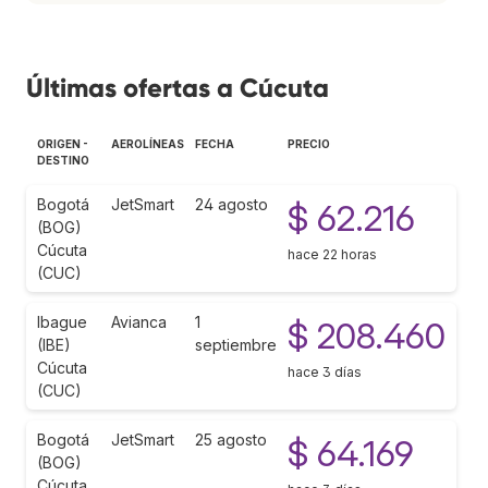
Últimas ofertas a Cúcuta
ORIGEN -
AEROLÍNEAS
FECHA
PRECIO
DESTINO
Bogotá
JetSmart
24 agosto
$ 62.216
(BOG)
Cúcuta
hace 22 horas
(CUC)
Ibague
Avianca
1
$ 208.460
(IBE)
septiembre
Cúcuta
hace 3 días
(CUC)
Bogotá
JetSmart
25 agosto
$ 64.169
(BOG)
Cúcuta