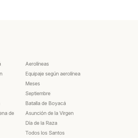
á
Aerolíneas
ín
Equipaje según aerolínea
Meses
Septiembre
a
Batalla de Boyacá
ena de
Asunción de la Virgen
Día de la Raza
Todos los Santos