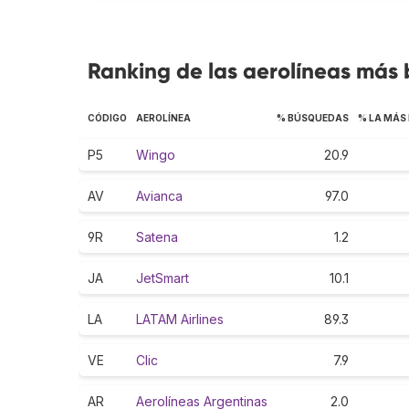
Ranking de las aerolíneas má
CÓDIGO
AEROLÍNEA
% BÚSQUEDAS
% LA MÁS
P5
Wingo
20.9
AV
Avianca
97.0
9R
Satena
1.2
JA
JetSmart
10.1
LA
LATAM Airlines
89.3
VE
Clic
7.9
AR
Aerolíneas Argentinas
2.0