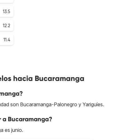
13.5
12.2
11.4
uelos hacia Bucaramanga
amanga?
iudad son Bucaramanga-Palonegro y Yariguíes.
ar a Bucaramanga?
 es junio.