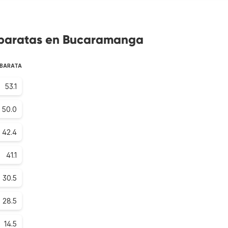
s baratas en Bucaramanga
 BARATA
53.1
50.0
42.4
41.1
30.5
28.5
14.5