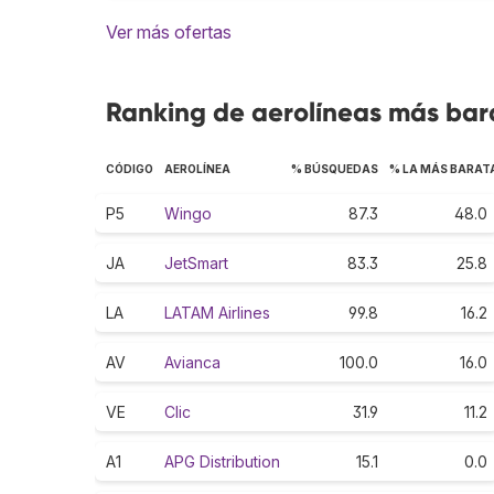
Ver más ofertas
Ranking de aerolíneas más bara
CÓDIGO
AEROLÍNEA
% BÚSQUEDAS
% LA MÁS BARAT
P5
Wingo
87.3
48.0
JA
JetSmart
83.3
25.8
LA
LATAM Airlines
99.8
16.2
AV
Avianca
100.0
16.0
VE
Clic
31.9
11.2
A1
APG Distribution
15.1
0.0