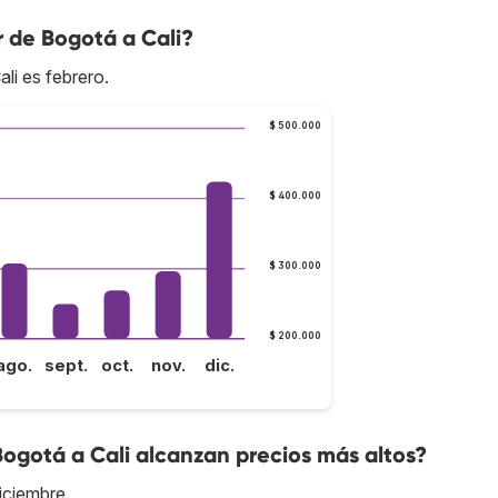
r de Bogotá a Cali?
li es febrero.
$ 500.000
$ 400.000
$ 300.000
$ 200.000
ago.
sept.
oct.
nov.
dic.
Bogotá a Cali alcanzan precios más altos?
iciembre.