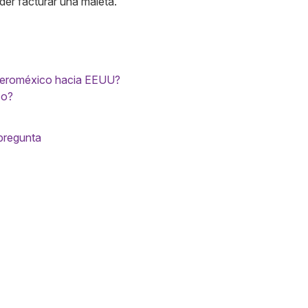
er facturar una maleta.
 Aeroméxico hacia EEUU?
co?
 pregunta