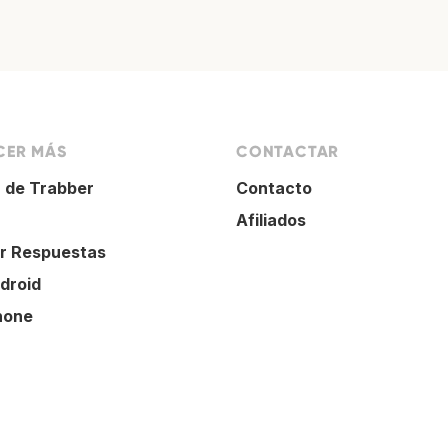
ER MÁS
CONTACTAR
 de Trabber
Contacto
Afiliados
r Respuestas
droid
hone