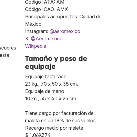
Código IATA: AM
Código ICAO: AMX
Principales aeropuertos: Ciudad de
México
Instagram:
@aeromexico
X:
@Aeromexico
Wikipedia
escubres
 esta
Tamaño y peso de
equipaje
Equipaje facturado
23 kg., 70 x 50 x 38 cm.
Equipaje de mano
10 kg., 55 x 40 x 25 cm.
Tiene cargo por facturación de
maleta en un 19% de sus vuelos.
Recargo medio por maleta
$ 1.069.374.