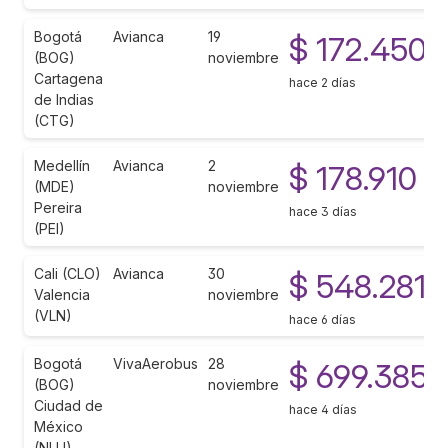
Bogotá
Avianca
19
$ 172.450
(BOG)
noviembre
Cartagena
hace 2 días
de Indias
(CTG)
Medellín
Avianca
2
$ 178.910
(MDE)
noviembre
Pereira
hace 3 días
(PEI)
Cali (CLO)
Avianca
30
$ 548.281
Valencia
noviembre
(VLN)
hace 6 días
Bogotá
VivaAerobus
28
$ 699.385
(BOG)
noviembre
Ciudad de
hace 4 días
México
(NLU)