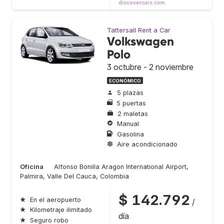
discovercars.com
Tattersall Rent a Car
Volkswagen
Polo
3 octubre - 2 noviembre
ECONÓMICO
5 plazas
5 puertas
2 maletas
Manual
Gasolina
Aire acondicionado
Oficina
Alfonso Bonilla Aragon International Airport,
Palmira, Valle Del Cauca, Colombia
$ 142.792
★
En el aeropuerto
/
★
Kilometraje ilimitado
día
★
Seguro robo