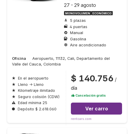
27 - 29 agosto
MONOVOLUMEN
ECONÓMICO
5 plazas
4 puertas
Manual
Gasolina
Aire acondicionado
Oficina
Aeropuerto, 11132, Cali, Departamento del
Valle del Cauca, Colombia
$ 140.756
★
En el aeropuerto
/
★
Lleno → Lleno
día
★
Kilometraje ilimitado
Cancelación gratis
★
Seguro colisión (CDW)
⚠
Edad mínima 25
Ver carro
●
Depósito $ 2.618.060
rentcars.com