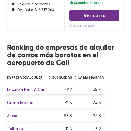
Cancelación gratis
●
Seguro a terceros
●
Depósito $ 2.617.204
Ver carro
discovercars.com
Ranking de empresas de alquiler
de carros más baratas en el
aeropuerto de Cali
EMPRESA DE ALQUILER
% BÚSQUEDAS
% LA MÁS BARATA
Localiza Rent A Car
79.2
35.7
Green Motion
81.3
24.3
Alamo
86.3
23.3
Tattersall
11.8
6.2