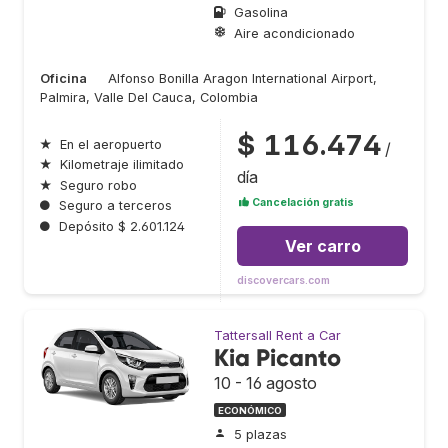
Gasolina
Aire acondicionado
Oficina
Alfonso Bonilla Aragon International Airport,
Palmira, Valle Del Cauca, Colombia
$ 116.474
★
En el aeropuerto
/
★
Kilometraje ilimitado
día
★
Seguro robo
Cancelación gratis
●
Seguro a terceros
●
Depósito $ 2.601.124
Ver carro
discovercars.com
Tattersall Rent a Car
Kia Picanto
10 - 16 agosto
ECONÓMICO
5 plazas