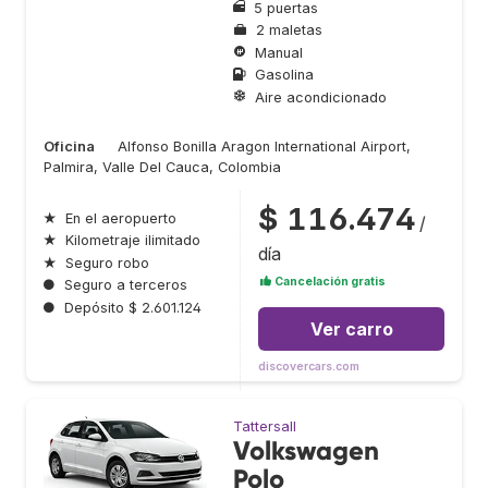
5 puertas
2 maletas
Manual
Gasolina
Aire acondicionado
Oficina
Alfonso Bonilla Aragon International Airport,
Palmira, Valle Del Cauca, Colombia
$ 116.474
★
En el aeropuerto
/
★
Kilometraje ilimitado
día
★
Seguro robo
Cancelación gratis
●
Seguro a terceros
●
Depósito $ 2.601.124
Ver carro
discovercars.com
Tattersall
Volkswagen
Polo