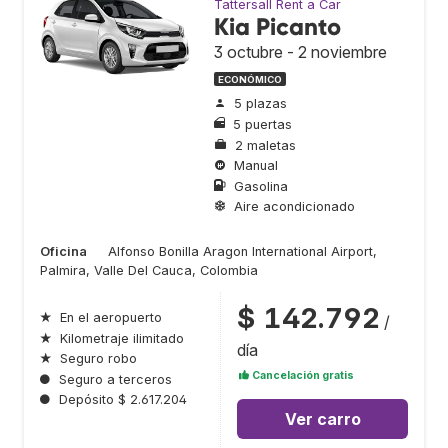
Tattersall Rent a Car
Kia Picanto
3 octubre - 2 noviembre
ECONÓMICO
5 plazas
5 puertas
2 maletas
Manual
Gasolina
Aire acondicionado
Oficina
Alfonso Bonilla Aragon International Airport,
Palmira, Valle Del Cauca, Colombia
$ 142.792
★
En el aeropuerto
/
★
Kilometraje ilimitado
día
★
Seguro robo
Cancelación gratis
●
Seguro a terceros
●
Depósito $ 2.617.204
Ver carro