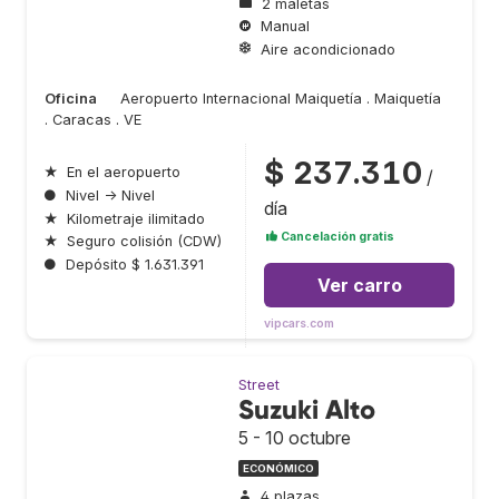
2 maletas
Manual
Aire acondicionado
Oficina
Aeropuerto Internacional Maiquetía . Maiquetía
. Caracas . VE
$ 237.310
★
En el aeropuerto
/
●
Nivel → Nivel
día
★
Kilometraje ilimitado
Cancelación gratis
★
Seguro colisión (CDW)
●
Depósito $ 1.631.391
Ver carro
vipcars.com
Street
Suzuki Alto
5 - 10 octubre
ECONÓMICO
4 plazas