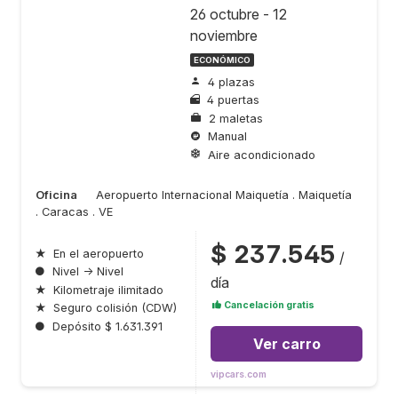
26 octubre - 12
noviembre
ECONÓMICO
4 plazas
4 puertas
2 maletas
Manual
Aire acondicionado
Oficina
Aeropuerto Internacional Maiquetía . Maiquetía
. Caracas . VE
$ 237.545
★
En el aeropuerto
/
●
Nivel → Nivel
día
★
Kilometraje ilimitado
Cancelación gratis
★
Seguro colisión (CDW)
●
Depósito $ 1.631.391
Ver carro
vipcars.com