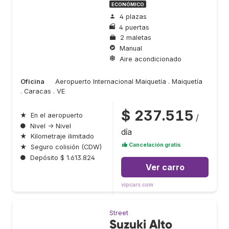
ECONÓMICO
4 plazas
4 puertas
2 maletas
Manual
Aire acondicionado
Oficina
Aeropuerto Internacional Maiquetía . Maiquetía
. Caracas . VE
$ 237.515
★
En el aeropuerto
/
●
Nivel → Nivel
día
★
Kilometraje ilimitado
Cancelación gratis
★
Seguro colisión (CDW)
●
Depósito $ 1.613.824
Ver carro
vipcars.com
Street
Suzuki Alto