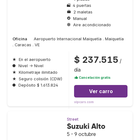
4 puertas
2 maletas
Manual
Aire acondicionado
Oficina
Aeropuerto Internacional Maiquetía . Maiquetía
. Caracas . VE
$ 237.515
★
En el aeropuerto
/
●
Nivel → Nivel
día
★
Kilometraje ilimitado
Cancelación gratis
★
Seguro colisión (CDW)
●
Depósito $ 1.613.824
Ver carro
vipcars.com
Street
Suzuki Alto
5 - 9 octubre