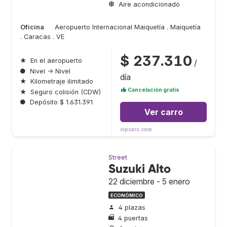
Aire acondicionado
Oficina
Aeropuerto Internacional Maiquetía . Maiquetía
. Caracas . VE
$ 237.310
★
En el aeropuerto
/
●
Nivel → Nivel
día
★
Kilometraje ilimitado
Cancelación gratis
★
Seguro colisión (CDW)
●
Depósito $ 1.631.391
Ver carro
vipcars.com
Street
Suzuki Alto
22 diciembre - 5 enero
ECONÓMICO
4 plazas
4 puertas