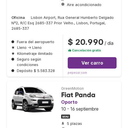
Aire acondicionado
Oficina
Lisbon Airport, Rua General Humberto Delgado
Nº2, R/C Esq 2685-337 Prior Velho., Lisbon, Portugal,
2685-337
$ 20.990
●
Fuera del aeropuerto
/ día
★
Lleno → Lleno
Cancelación gratis
★
Kilometraje ilimitado
●
Seguro según
Ver carro
condiciones
●
Depósito $ 5.583.328
pepecar.com
GreenMotion
Fiat Panda
Oporto
10 - 16 septiembre
MINI
5 plazas