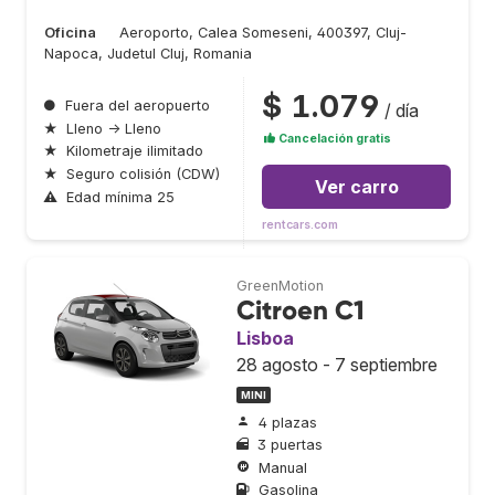
Oficina
Aeroporto, Calea Someseni, 400397, Cluj-
Napoca, Judetul Cluj, Romania
$ 1.079
●
Fuera del aeropuerto
/ día
★
Lleno → Lleno
Cancelación gratis
★
Kilometraje ilimitado
★
Seguro colisión (CDW)
Ver carro
⚠
Edad mínima 25
rentcars.com
GreenMotion
Citroen C1
Lisboa
28 agosto - 7 septiembre
MINI
4 plazas
3 puertas
Manual
Gasolina