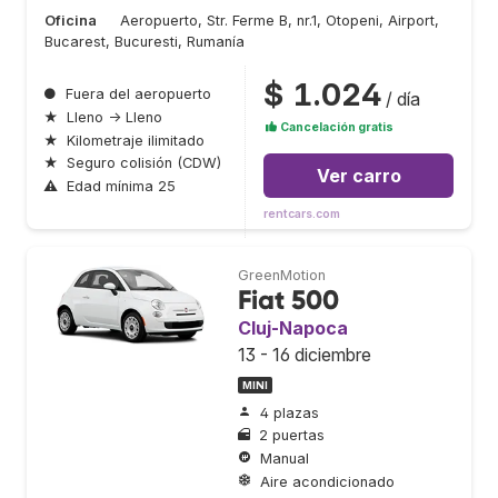
Oficina
Aeropuerto, Str. Ferme B, nr.1, Otopeni, Airport,
Bucarest, Bucuresti, Rumanía
$ 1.024
●
Fuera del aeropuerto
/ día
★
Lleno → Lleno
Cancelación gratis
★
Kilometraje ilimitado
★
Seguro colisión (CDW)
Ver carro
⚠
Edad mínima 25
rentcars.com
GreenMotion
Fiat 500
Cluj-Napoca
13 - 16 diciembre
MINI
4 plazas
2 puertas
Manual
Aire acondicionado