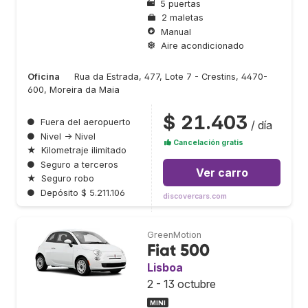
5 puertas
2 maletas
Manual
Aire acondicionado
Oficina
Rua da Estrada, 477, Lote 7 - Crestins, 4470-
600, Moreira da Maia
$ 21.403
●
Fuera del aeropuerto
/ día
●
Nivel → Nivel
Cancelación gratis
★
Kilometraje ilimitado
●
Seguro a terceros
Ver carro
★
Seguro robo
●
Depósito $ 5.211.106
discovercars.com
GreenMotion
Fiat 500
Lisboa
2 - 13 octubre
MINI