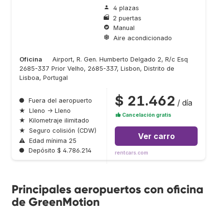
4 plazas
2 puertas
Manual
Aire acondicionado
Oficina
Airport, R. Gen. Humberto Delgado 2, R/c Esq
2685-337 Prior Velho, 2685-337, Lisbon, Distrito de
Lisboa, Portugal
$ 21.462
●
Fuera del aeropuerto
/ día
★
Lleno → Lleno
Cancelación gratis
★
Kilometraje ilimitado
★
Seguro colisión (CDW)
Ver carro
⚠
Edad mínima 25
●
Depósito $ 4.786.214
rentcars.com
Principales aeropuertos con oficina
de GreenMotion