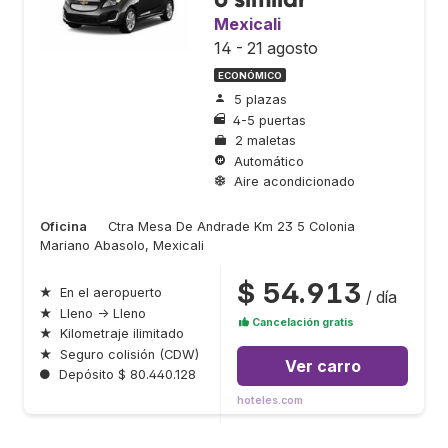
Mexicali
14 - 21 agosto
ECONÓMICO
5 plazas
4-5 puertas
2 maletas
Automático
Aire acondicionado
Oficina
Ctra Mesa De Andrade Km 23 5 Colonia
Mariano Abasolo, Mexicali
$ 54.913
★
En el aeropuerto
/ día
★
Lleno → Lleno
Cancelación gratis
★
Kilometraje ilimitado
★
Seguro colisión (CDW)
Ver carro
●
Depósito $ 80.440.128
hoteles.com