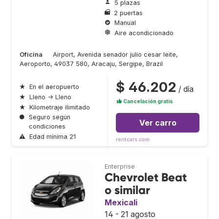
5 plazas
2 puertas
Manual
Aire acondicionado
Oficina
Airport, Avenida senador julio cesar leite,
Aeroporto, 49037 580, Aracaju, Sergipe, Brazil
$ 46.202
★
En el aeropuerto
/ día
★
Lleno → Lleno
Cancelación gratis
★
Kilometraje ilimitado
●
Seguro según
Ver carro
condiciones
⚠
Edad mínima 21
rentcars.com
Enterprise
Chevrolet Beat
o similar
Mexicali
14 - 21 agosto