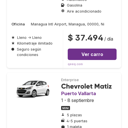
Gasolina
Aire acondicionado
Oficina
Managua Intl Airport, Managua, 00000, Ni
$ 37.494
★
Lleno → Lleno
/ día
★
Kilometraje ilimitado
●
Seguro según
Ver carro
condiciones
qeeq.com
Enterprise
Chevrolet Matiz
Puerto Vallarta
1 - 8 septiembre
MINI
5 plazas
4-5 puertas
1 maleta