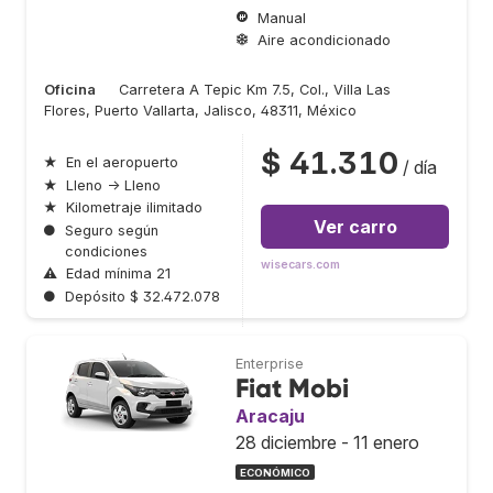
Manual
Aire acondicionado
Oficina
Carretera A Tepic Km 7.5, Col., Villa Las
Flores, Puerto Vallarta, Jalisco, 48311, México
$ 41.310
★
En el aeropuerto
/ día
★
Lleno → Lleno
★
Kilometraje ilimitado
Ver carro
●
Seguro según
condiciones
wisecars.com
⚠
Edad mínima 21
●
Depósito $ 32.472.078
Enterprise
Fiat Mobi
Aracaju
28 diciembre - 11 enero
ECONÓMICO