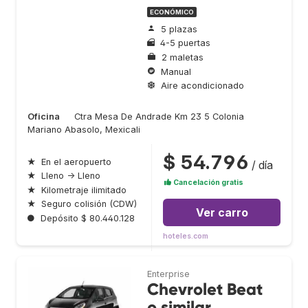
ECONÓMICO
5 plazas
4-5 puertas
2 maletas
Manual
Aire acondicionado
Oficina
Ctra Mesa De Andrade Km 23 5 Colonia
Mariano Abasolo, Mexicali
$ 54.796
★
En el aeropuerto
/ día
★
Lleno → Lleno
Cancelación gratis
★
Kilometraje ilimitado
★
Seguro colisión (CDW)
Ver carro
●
Depósito $ 80.440.128
hoteles.com
Enterprise
Chevrolet Beat
o similar