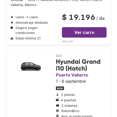
Vallarta, México
$ 19.196
★
Lleno → Lleno
/ día
★
Kilometraje ilimitado
●
Seguro según
Ver carro
condiciones
⚠
Edad mínima 21
sixt.com
Sixt
Hyundai Grand
i10 (Hatch)
Puerto Vallarta
1 - 8 septiembre
MINI
5 plazas
4 puertas
2 maletas
Automático
Aire acondicionado