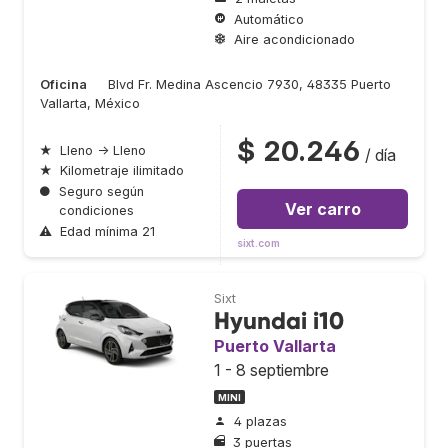
Automático
Aire acondicionado
Oficina
Blvd Fr. Medina Ascencio 7930, 48335 Puerto
Vallarta, México
$ 20.246
★
Lleno → Lleno
/ día
★
Kilometraje ilimitado
●
Seguro según
Ver carro
condiciones
⚠
Edad mínima 21
sixt.com
Sixt
Hyundai i10
Puerto Vallarta
1 - 8 septiembre
MINI
4 plazas
3 puertas