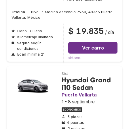
Oficina
Blvd Fr. Medina Ascencio 7930, 48335 Puerto
Vallarta, México
$ 19.835
★
Lleno → Lleno
/ día
★
Kilometraje ilimitado
●
Seguro según
Ver carro
condiciones
⚠
Edad mínima 21
sixt.com
Sixt
Hyundai Grand
i10 Sedan
Puerto Vallarta
1 - 8 septiembre
ECONÓMICO
5 plazas
4 puertas
2 maletas