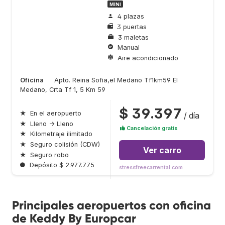
MINI
4 plazas
3 puertas
3 maletas
Manual
Aire acondicionado
Oficina
Apto. Reina Sofia,el Medano Tf1km59 El
Medano, Crta Tf 1, 5 Km 59
$ 39.397
★
En el aeropuerto
/ día
★
Lleno → Lleno
Cancelación gratis
★
Kilometraje ilimitado
★
Seguro colisión (CDW)
Ver carro
★
Seguro robo
●
Depósito $ 2.977.775
stressfreecarrental.com
Principales aeropuertos con oficina
de Keddy By Europcar