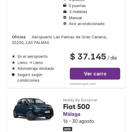
3 puertas
2 maletas
Manual
Aire acondicionado
Oficina
Aeropuerto Las Palmas de Gran Canaria,
35230, LAS PALMAS
$ 37.145
★
En el aeropuerto
/ día
★
Lleno → Lleno
★
Kilometraje ilimitado
Ver carro
●
Seguro según
condiciones
autoeurope.com
Keddy By Europcar
Fiat 500
Málaga
16 - 30 agosto
MINI