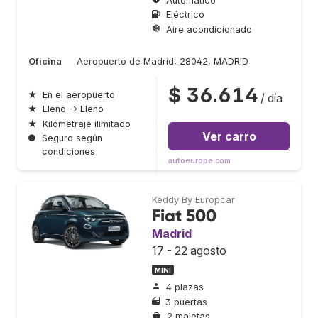
Automático
Eléctrico
Aire acondicionado
Oficina
Aeropuerto de Madrid, 28042, MADRID
$ 36.614
★
En el aeropuerto
/ día
★
Lleno → Lleno
★
Kilometraje ilimitado
Ver carro
●
Seguro según
condiciones
autoeurope.com
Keddy By Europcar
Fiat 500
Madrid
17 - 22 agosto
MINI
4 plazas
3 puertas
2 maletas