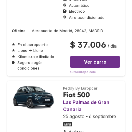
Automático
Eléctrico
Aire acondicionado
Oficina
Aeropuerto de Madrid, 28042, MADRID
$ 37.006
★
En el aeropuerto
/ día
★
Lleno → Lleno
★
Kilometraje ilimitado
Ver carro
●
Seguro según
condiciones
autoeurope.com
Keddy By Europcar
Fiat 500
Las Palmas de Gran
Canaria
25 agosto - 6 septiembre
MINI
4 plazas