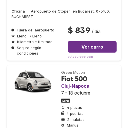
Oficina
Aeropuerto de Otopeni en Bucarest, 075100,
BUCHAREST
$ 839
●
Fuera del aeropuerto
/ día
★
Lleno → Lleno
★
Kilometraje ilimitado
Ver carro
●
Seguro según
condiciones
autoeurope.com
Green Motion
Fiat 500
Cluj-Napoca
7 - 18 octubre
MINI
4 plazas
4 puertas
2 maletas
Manual