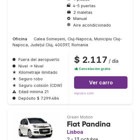
4-5 puertas
2 maletas
Manual
Aire acondicionado
Oficina
Calea Someșeni, Cluj-Napoca, Municipiu Cluj-
Napoca, Județul Cluj, 400397, Romania
$ 2.117
●
Fuera del aeropuerto
/ día
●
Nivel → Nivel
Cancelación gratis
★
Kilometraje ilimitado
★
Seguro robo
Ver carro
★
Seguro colisión (CDW)
⚠
Edad mínima 21
vipcars.com
●
Depósito $ 7.299.484
Green Motion
Fiat Pandina
Lisboa
2 - 13 octubre