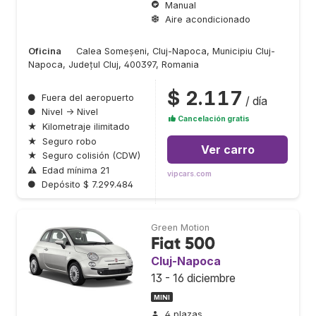
Manual
Aire acondicionado
Oficina
Calea Someșeni, Cluj-Napoca, Municipiu Cluj-
Napoca, Județul Cluj, 400397, Romania
$ 2.117
●
Fuera del aeropuerto
/ día
●
Nivel → Nivel
Cancelación gratis
★
Kilometraje ilimitado
★
Seguro robo
Ver carro
★
Seguro colisión (CDW)
⚠
Edad mínima 21
vipcars.com
●
Depósito $ 7.299.484
Green Motion
Fiat 500
Cluj-Napoca
13 - 16 diciembre
MINI
4 plazas