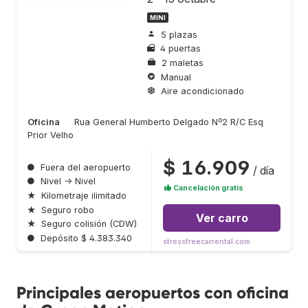
MINI
5 plazas
4 puertas
2 maletas
Manual
Aire acondicionado
Oficina
Rua General Humberto Delgado Nº2 R/C Esq
Prior Velho
$ 16.909
●
Fuera del aeropuerto
/ día
●
Nivel → Nivel
Cancelación gratis
★
Kilometraje ilimitado
★
Seguro robo
Ver carro
★
Seguro colisión (CDW)
●
Depósito $ 4.383.340
stressfreecarrental.com
Principales aeropuertos con oficina