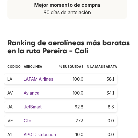
Mejor momento de compra
90 días de antelación
Ranking de aerolíneas más baratas
en la ruta Pereira - Cali
CÓDIGO
AEROLÍNEA
% BÚSQUEDAS
% LA MÁS BARATA
LA
LATAM Airlines
100.0
58.1
AV
Avianca
100.0
34.1
JA
JetSmart
92.8
8.3
VE
Clic
27.3
0.0
A1
APG Distribution
10.0
0.0