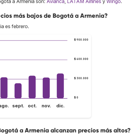
ogotá a Armenia son:
Avianca
,
LATAM Airlines
y
Wingo
.
cios más bajos de Bogotá a Armenia?
a es febrero.
$ 900.000
$ 600.000
$ 300.000
$ 0
ago.
sept.
oct.
nov.
dic.
Bogotá a Armenia alcanzan precios más altos?