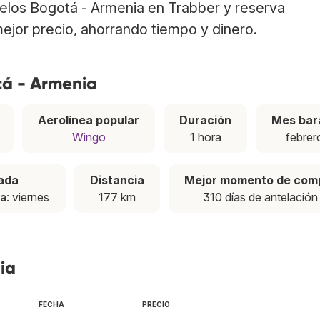
uelos Bogotá - Armenia en Trabber y reserva
ejor precio, ahorrando tiempo y dinero.
tá - Armenia
Aerolínea popular
Duración
Mes bar
Wingo
1 hora
febrer
ada
Distancia
Mejor momento de com
ta
: viernes
177 km
310 días de antelación
ia
FECHA
PRECIO