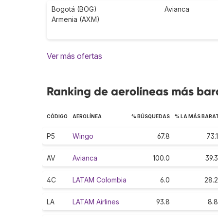
Bogotá (BOG)
Avianca
Armenia (AXM)
Ver más ofertas
Ranking de aerolíneas más bar
CÓDIGO
AEROLÍNEA
% BÚSQUEDAS
% LA MÁS BARA
P5
Wingo
67.8
73.1
AV
Avianca
100.0
39.3
4C
LATAM Colombia
6.0
28.2
LA
LATAM Airlines
93.8
8.8