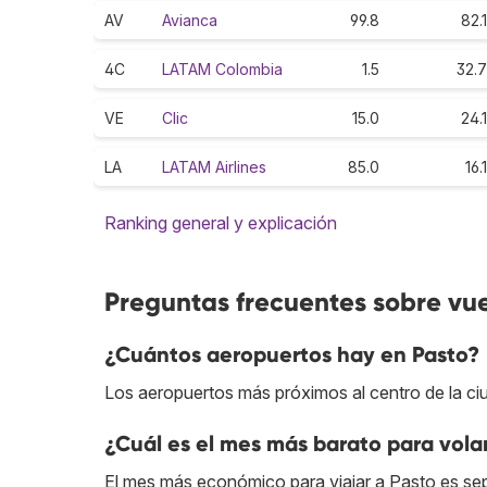
AV
Avianca
99.8
82.1
4C
LATAM Colombia
1.5
32.7
VE
Clic
15.0
24.1
LA
LATAM Airlines
85.0
16.1
Ranking general y explicación
Preguntas frecuentes sobre vue
¿Cuántos aeropuertos hay en Pasto?
Los aeropuertos más próximos al centro de la ci
¿Cuál es el mes más barato para vola
El mes más económico para viajar a Pasto es se