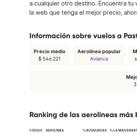
a cualquier otro destino. Encuentra tu
la web que tenga el mejor precio, aho
Información sobre vuelos a Pas
Precio medio
Aerolínea popular
M
$ 546.221
Avianca
s
Mej
3
Ranking de las aerolíneas más 
CÓDIGO
AEROLÍNEA
% BÚSQUEDAS
% LA MÁS BARA