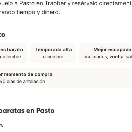
 vuelo a Pasto en Trabber y resérvalo directamen
rrando tiempo y dinero.
to
es barato
Temporada alta
Mejor escapada
eptiembre
diciembre
ida
: martes,
vuelta
: s
or momento de compra
40 días de antelación
baratas en Pasto
TA