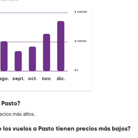
$ 2.000.000
$ 1.000.000
$ 0
ago.
sept.
oct.
nov.
dic.
 Pasto?
ecios más altos.
e los vuelos a Pasto tienen precios más bajos?