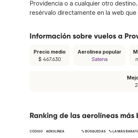
Providencia o a cualquier otro destino
resérvalo directamente en la web que 
Información sobre vuelos a Pro
Precio medio
Aerolínea popular
M
$ 467.630
Satena
Mej
2
Ranking de las aerolíneas más 
CÓDIGO
AEROLÍNEA
% BÚSQUEDAS
% LA MÁS BARAT