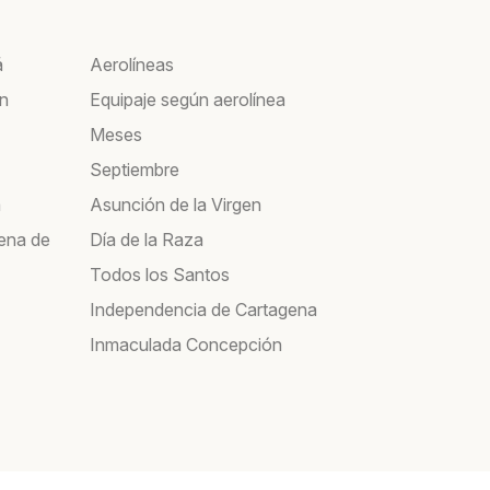
á
Aerolíneas
ín
Equipaje según aerolínea
Meses
Septiembre
a
Asunción de la Virgen
ena de
Día de la Raza
Todos los Santos
Independencia de Cartagena
Inmaculada Concepción