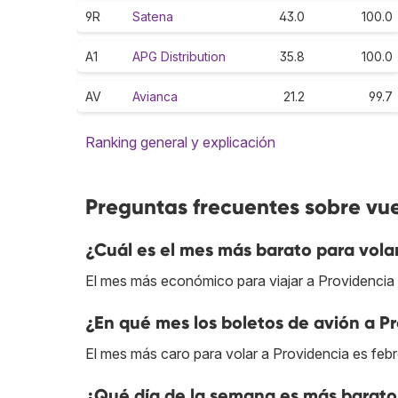
9R
Satena
43.0
100.0
A1
APG Distribution
35.8
100.0
AV
Avianca
21.2
99.7
Ranking general y explicación
Preguntas frecuentes sobre vue
¿Cuál es el mes más barato para vola
El mes más económico para viajar a Providencia
¿En qué mes los boletos de avión a P
El mes más caro para volar a Providencia es febr
¿Qué día de la semana es más barato 