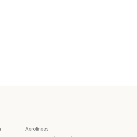
á
Aerolíneas