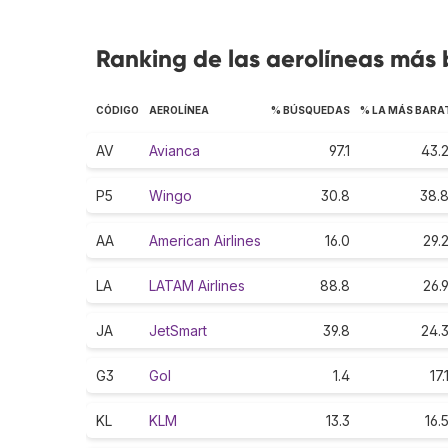
Ranking de las aerolíneas más 
CÓDIGO
AEROLÍNEA
% BÚSQUEDAS
% LA MÁS BARA
AV
Avianca
97.1
43.
P5
Wingo
30.8
38.
AA
American Airlines
16.0
29.
LA
LATAM Airlines
88.8
26.
JA
JetSmart
39.8
24.
G3
Gol
1.4
17.
KL
KLM
13.3
16.