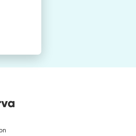
rva
con