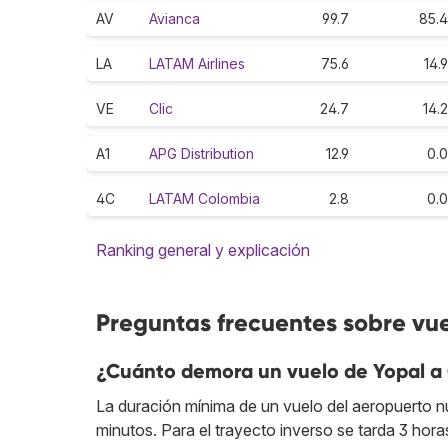
AV
Avianca
99.7
85.4
LA
LATAM Airlines
75.6
14.9
VE
Clic
24.7
14.2
A1
APG Distribution
12.9
0.0
4C
LATAM Colombia
2.8
0.0
Ranking general y explicación
Preguntas frecuentes sobre vue
¿Cuánto demora un vuelo de Yopal a 
La duración mínima de un vuelo del aeropuerto nu
minutos. Para el trayecto inverso se tarda 3 hora