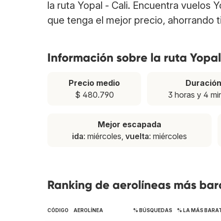
la ruta Yopal - Cali. Encuentra vuelos 
que tenga el mejor precio, ahorrando 
Información sobre la ruta Yopal
Precio medio
Duració
$ 480.790
3 horas y 4 mi
Mejor escapada
ida
: miércoles,
vuelta
: miércoles
Ranking de aerolíneas más bara
CÓDIGO
AEROLÍNEA
% BÚSQUEDAS
% LA MÁS BARA