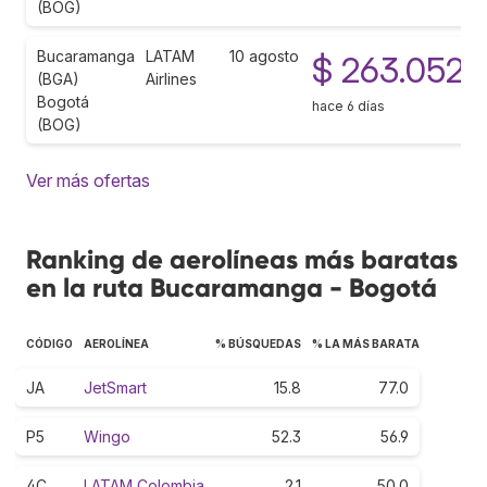
(BOG)
Bucaramanga
LATAM
10 agosto
$ 263.052
(BGA)
Airlines
Bogotá
hace 6 días
(BOG)
Ver más ofertas
Ranking de aerolíneas más baratas
en la ruta Bucaramanga - Bogotá
CÓDIGO
AEROLÍNEA
% BÚSQUEDAS
% LA MÁS BARATA
JA
JetSmart
15.8
77.0
P5
Wingo
52.3
56.9
4C
LATAM Colombia
2.1
50.0