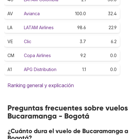
AV
Avianca
100.0
32.4
LA
LATAM Airlines
98.6
22.9
VE
Clic
3.7
6.2
CM
Copa Airlines
9.2
0.0
A1
APG Distribution
1.1
0.0
Ranking general y explicación
Preguntas frecuentes sobre vuelos
Bucaramanga - Bogotá
¿Cuánto dura el vuelo de Bucaramanga a
Bogotá?