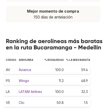
Mejor momento de compra
150 días de antelación
Ranking de aerolíneas más baratas
en la ruta Bucaramanga - Medellín
CÓDIGO
AEROLÍNEA
% BÚSQUEDAS
% LA MÁS BARATA
AV
Avianca
100.0
59.4
P5
Wingo
11.2
48.9
LA
LATAM Airlines
100.0
32.3
VE
Clic
50.8
1.5