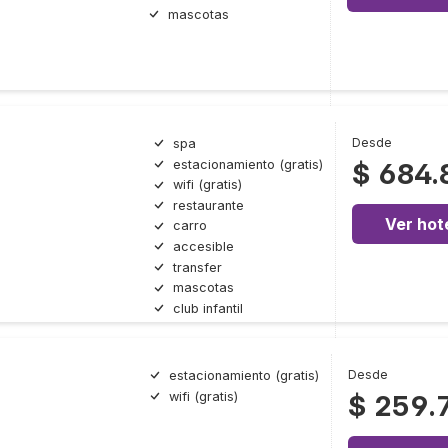
mascotas
Desde
spa
estacionamiento (gratis)
$ 684.
wifi (gratis)
restaurante
Ver hot
carro
accesible
transfer
mascotas
club infantil
Desde
estacionamiento (gratis)
wifi (gratis)
$ 259.