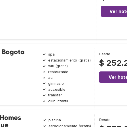
Ver hot
l Bogota
Desde
spa
estacionamiento (gratis)
$ 252.
wifi (gratis)
restaurante
Ver hote
ac
gimnasio
accesible
transfer
club infantil
 Homes
Desde
piscina
que
estacionamiento (gratis)