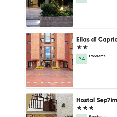
Elias di Capri
★★
Excelente
9.4
Hostal Sep7im
★★★
Excelente