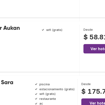
or Aukan
Desde
wifi (gratis)
$ 58.8
Ver hot
 Sara
Desde
piscina
estacionamiento (gratis)
$ 175.
wifi (gratis)
restaurante
Ver hote
ac