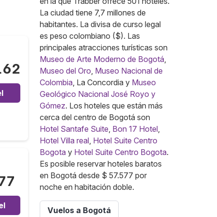
en la que Trabber ofrece 501 hoteles.
La ciudad tiene 7,7 millones de
habitantes. La divisa de curso legal
es peso colombiano ($). Las
principales atracciones turísticas son
Museo de Arte Moderno de Bogotá
,
162
Museo del Oro
,
Museo Nacional de
Colombia
, La Concordia y
Museo
l
Geológico Nacional José Royo y
Gómez
. Los hoteles que están más
cerca del centro de Bogotá son
Hotel Santafe Suite
,
Bon 17 Hotel
,
Hotel Villa real
,
Hotel Suite Centro
Bogota
y
Hotel Suite Centro Bogota
.
Es posible reservar hoteles baratos
en Bogotá desde $ 57.577 por
77
noche en habitación doble.
el
Vuelos a Bogotá