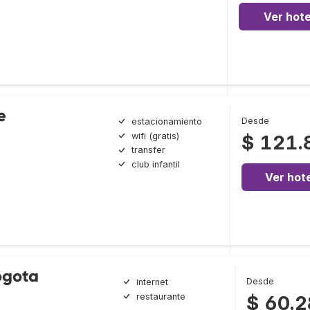
Ver hote
e
Desde
estacionamiento
wifi (gratis)
$ 121.
transfer
club infantil
Ver hote
ogota
Desde
internet
restaurante
$ 60.2