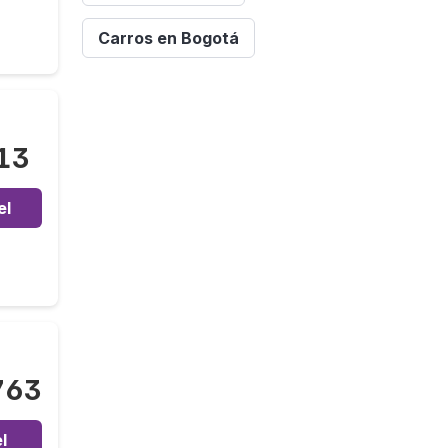
Carros en Bogotá
13
el
763
l