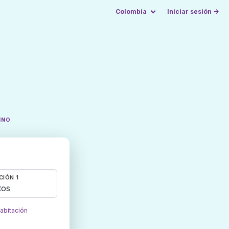
Colombia
Iniciar sesión →
INO
CIÓN 1
tos
habitación