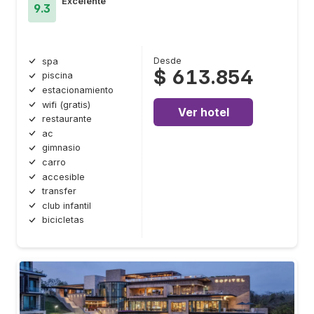
Excelente
9.3
Desde
spa
$ 613.854
piscina
estacionamiento
wifi (gratis)
Ver hotel
restaurante
ac
gimnasio
carro
accesible
transfer
club infantil
bicicletas