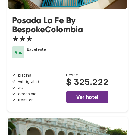
Posada La Fe By
BespokeColombia
★★★
Excelente
9.4
Desde
piscina
$ 325.222
wifi (gratis)
ac
accesible
Ver hotel
transfer