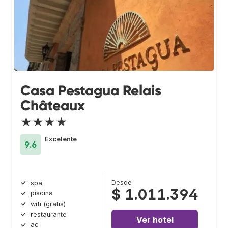
Casa Pestagua Relais
Châteaux
★★★★
Excelente
9.6
Desde
spa
$ 1.011.394
piscina
wifi (gratis)
restaurante
Ver hotel
ac