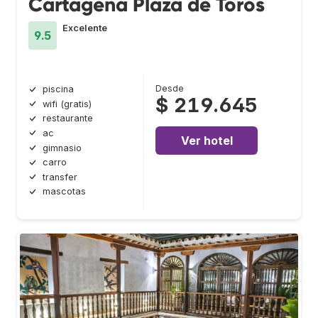
Cartagena Plaza de Toros
Excelente
9.5
Desde
piscina
$ 219.645
wifi (gratis)
restaurante
ac
Ver hotel
gimnasio
carro
transfer
mascotas