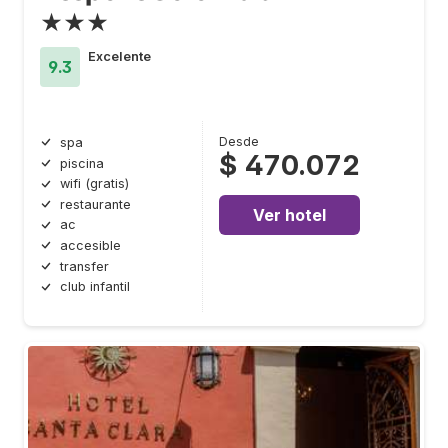
★★★
Excelente
9.3
Desde
spa
$ 470.072
piscina
wifi (gratis)
restaurante
Ver hotel
ac
accesible
transfer
club infantil