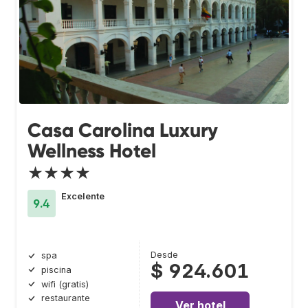
Casa Carolina Luxury
Wellness Hotel
★★★★
Excelente
9.4
Desde
spa
$ 924.601
piscina
wifi (gratis)
restaurante
Ver hotel