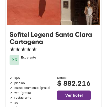
Sofitel Legend Santa Clara
Cartagena
★★★★★
Excelente
9.3
Desde
spa
$ 882.216
piscina
estacionamiento (gratis)
wifi (gratis)
Ver hotel
restaurante
ac