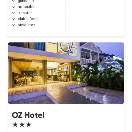
gimnasio
accesible
transfer
club infantil
bicicletas
OZ Hotel
★★★