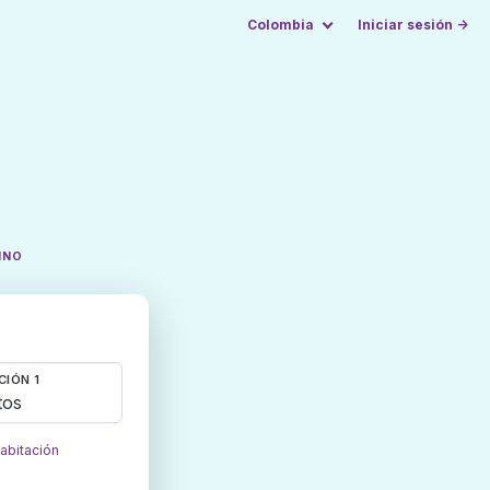
Colombia
Iniciar sesión →
INO
CIÓN 1
tos
habitación