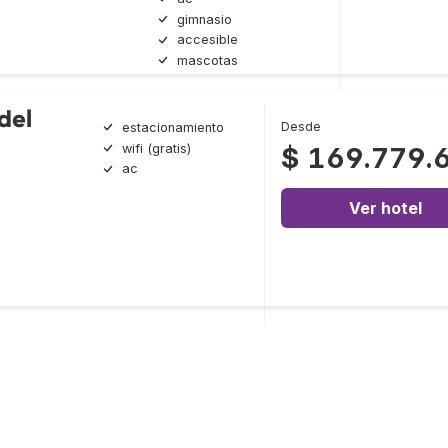
gimnasio
accesible
mascotas
del
Desde
estacionamiento
wifi (gratis)
$ 169.779.
ac
Ver hotel