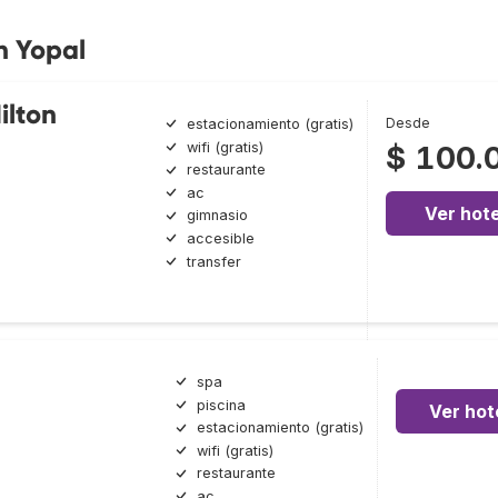
n Yopal
ilton
Desde
estacionamiento (gratis)
wifi (gratis)
$ 100.
restaurante
ac
Ver hote
gimnasio
accesible
transfer
spa
piscina
Ver hot
estacionamiento (gratis)
wifi (gratis)
restaurante
ac