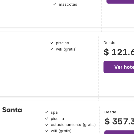
mascotas
Desde
piscina
wifi (gratis)
$ 121.
Ver hote
 Santa
Desde
spa
piscina
$ 357.
estacionamiento (gratis)
wifi (gratis)