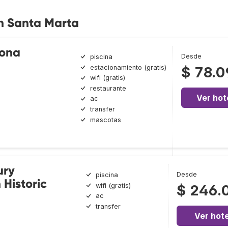
en Santa Marta
rona
Desde
piscina
estacionamiento (gratis)
$ 78.
wifi (gratis)
restaurante
Ver hot
ac
transfer
mascotas
ury
Desde
piscina
 Historic
wifi (gratis)
$ 246.
ac
transfer
Ver hote