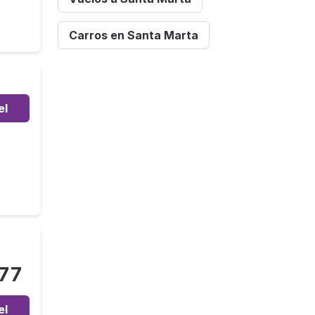
Carros en Santa Marta
el
477
el