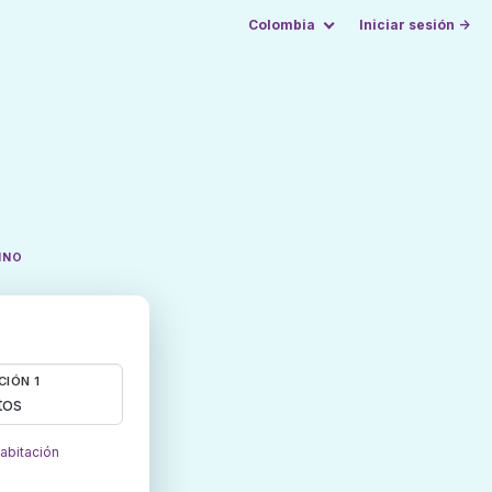
Colombia
Iniciar sesión →
INO
CIÓN 1
tos
habitación