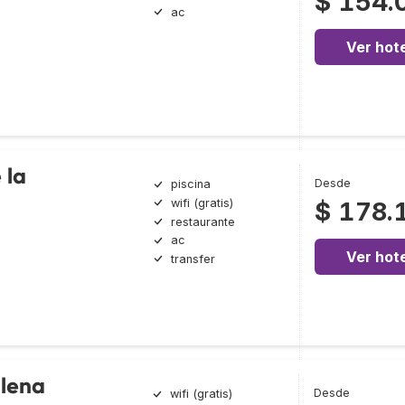
$ 154.
ac
Ver hote
 la
Desde
piscina
wifi (gratis)
$ 178.
restaurante
ac
Ver hote
transfer
lena
Desde
wifi (gratis)