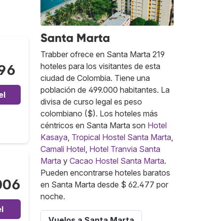
Santa Marta
Trabber ofrece en Santa Marta 219
hoteles para los visitantes de esta
096
ciudad de Colombia. Tiene una
población de 499.000 habitantes. La
el
divisa de curso legal es peso
colombiano ($). Los hoteles más
céntricos en Santa Marta son
Hotel
Kasaya
,
Tropical Hostel Santa Marta
,
Camali Hotel
,
Hotel Tranvia Santa
Marta
y
Cacao Hostel Santa Marta
.
Pueden encontrarse hoteles baratos
006
en Santa Marta desde $ 62.477 por
noche.
l
Vuelos a Santa Marta