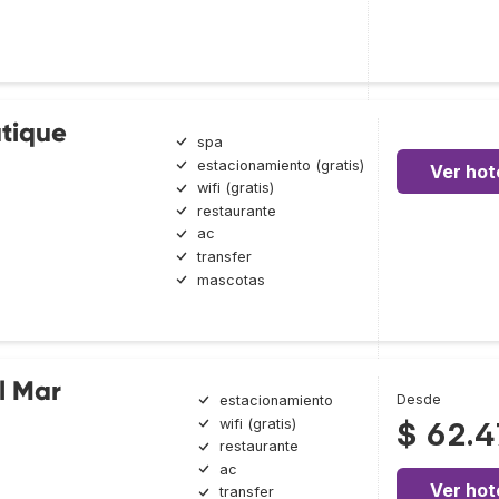
utique
spa
estacionamiento (gratis)
Ver hot
wifi (gratis)
restaurante
ac
transfer
mascotas
l Mar
Desde
estacionamiento
wifi (gratis)
$ 62.
restaurante
ac
Ver hot
transfer