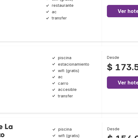
restaurante
Ver hote
ac
transfer
Desde
piscina
estacionamiento
$ 173.
wifi (gratis)
ac
Ver hote
carro
accesible
transfer
e La
Desde
piscina
zo
wifi (gratis)