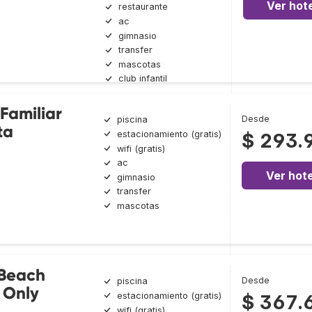
Ver hote
restaurante
ac
gimnasio
transfer
mascotas
club infantil
Familiar
Desde
piscina
ta
estacionamiento (gratis)
$ 293.
wifi (gratis)
ac
Ver hote
gimnasio
transfer
mascotas
Beach
Desde
piscina
s Only
estacionamiento (gratis)
$ 367.
wifi (gratis)