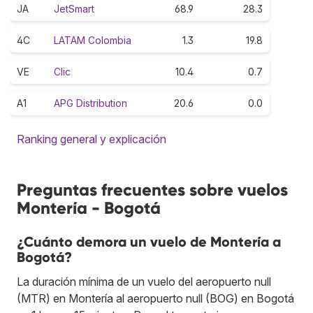
JA
JetSmart
68.9
28.3
4C
LATAM Colombia
1.3
19.8
VE
Clic
10.4
0.7
A1
APG Distribution
20.6
0.0
Ranking general y explicación
Preguntas frecuentes sobre vuelos
Montería - Bogotá
¿Cuánto demora un vuelo de Montería a
Bogotá?
La duración mínima de un vuelo del aeropuerto null
(MTR) en Montería al aeropuerto null (BOG) en Bogotá