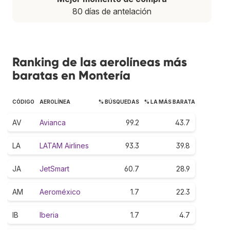
80 días de antelación
Ranking de las aerolíneas más
baratas en Montería
CÓDIGO
AEROLÍNEA
% BÚSQUEDAS
% LA MÁS BARATA
AV
Avianca
99.2
43.7
LA
LATAM Airlines
93.3
39.8
JA
JetSmart
60.7
28.9
AM
Aeroméxico
1.7
22.3
IB
Iberia
1.7
4.7