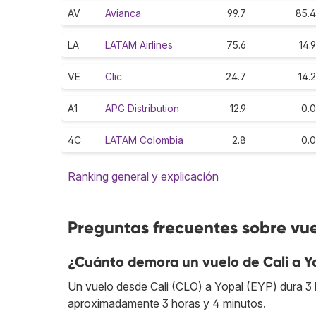
AV
Avianca
99.7
85.4
LA
LATAM Airlines
75.6
14.9
VE
Clic
24.7
14.2
A1
APG Distribution
12.9
0.0
4C
LATAM Colombia
2.8
0.0
Ranking general y explicación
Preguntas frecuentes sobre vue
¿Cuánto demora un vuelo de Cali a Y
Un vuelo desde Cali (CLO) a Yopal (EYP) dura 3 ho
aproximadamente 3 horas y 4 minutos.