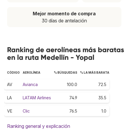
Mejor momento de compra
30 días de antelación
Ranking de aerolíneas más baratas
en la ruta Medellín - Yopal
CÓDIGO
AEROLÍNEA
% BÚSQUEDAS
% LA MÁS BARATA
AV
Avianca
100.0
72.5
LA
LATAM Airlines
74.9
35.5
VE
Clic
76.5
1.0
Ranking general y explicación