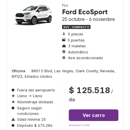
Fox
Ford EcoSport
25 octubre - 6 noviembre
SUV
COMPACTO
5 plazas
5 puertas
3 maletas
Automático
Aire acondicionado
Oficina
8801 S Blvd, Las Vegas, Clark County, Nevada,
89123, Estados Unidos
$ 125.518
●
Fuera del aeropuerto
/
★
Lleno → Lleno
día
★
Kilometraje ilimitado
●
Seguro según
condiciones
Ver carro
⚠
Edad mínima 25
●
Depósito $ 475.286
wisecars.com