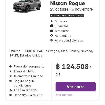
Nissan Rogue
25 octubre - 6 noviembre
CROSSOVER
INTERMEDIO
5 plazas
5 puertas
4 maletas
Automático
Aire acondicionado
Oficina
8801 S Blvd, Las Vegas, Clark County, Nevada,
89123, Estados Unidos
$ 124.508
●
Fuera del aeropuerto
/
★
Lleno → Lleno
día
★
Kilometraje ilimitado
●
Seguro según
condiciones
Ver carro
⚠
Edad mínima 25
●
Depósito $ 475.286
wisecars.com