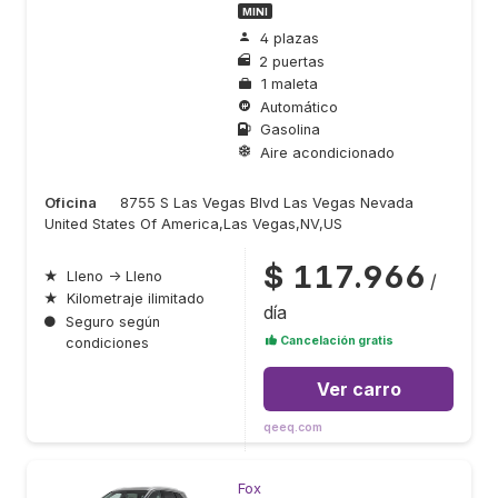
MINI
4 plazas
2 puertas
1 maleta
Automático
Gasolina
Aire acondicionado
Oficina
8755 S Las Vegas Blvd Las Vegas Nevada
United States Of America,Las Vegas,NV,US
$ 117.966
★
Lleno → Lleno
/
★
Kilometraje ilimitado
día
●
Seguro según
Cancelación gratis
condiciones
Ver carro
qeeq.com
Fox