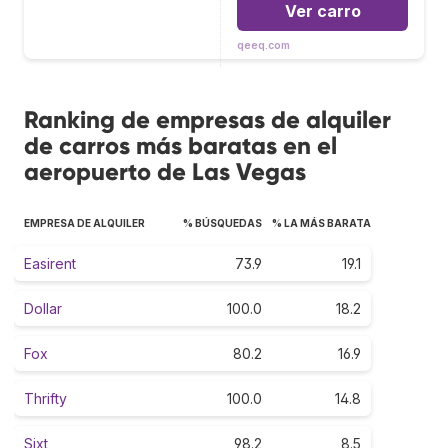
Ver carro
qeeq.com
Ranking de empresas de alquiler
de carros más baratas en el
aeropuerto de Las Vegas
EMPRESA DE ALQUILER
% BÚSQUEDAS
% LA MÁS BARATA
Easirent
73.9
19.1
Dollar
100.0
18.2
Fox
80.2
16.9
Thrifty
100.0
14.8
Sixt
98.2
8.5