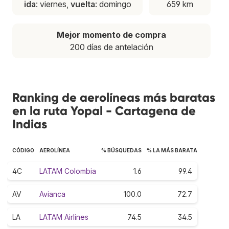
ida
: viernes,
vuelta
: domingo
659 km
Mejor momento de compra
200 días de antelación
Ranking de aerolíneas más baratas
en la ruta Yopal - Cartagena de
Indias
CÓDIGO
AEROLÍNEA
% BÚSQUEDAS
% LA MÁS BARATA
4C
LATAM Colombia
1.6
99.4
AV
Avianca
100.0
72.7
LA
LATAM Airlines
74.5
34.5