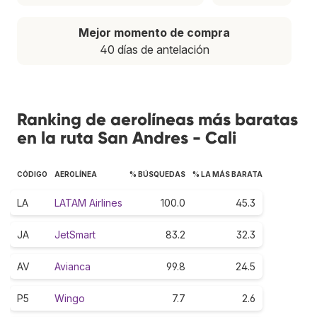
Mejor momento de compra
40 días de antelación
Ranking de aerolíneas más baratas
en la ruta San Andres - Cali
CÓDIGO
AEROLÍNEA
% BÚSQUEDAS
% LA MÁS BARATA
LA
LATAM Airlines
100.0
45.3
JA
JetSmart
83.2
32.3
AV
Avianca
99.8
24.5
P5
Wingo
7.7
2.6