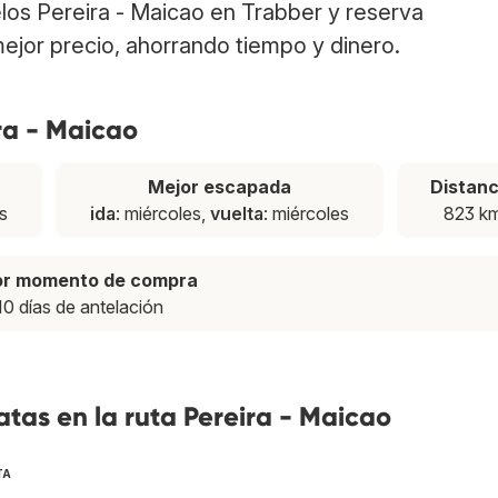
elos Pereira - Maicao en Trabber y reserva
ejor precio, ahorrando tiempo y dinero.
ra - Maicao
Mejor escapada
Distanc
s
ida
: miércoles,
vuelta
: miércoles
823 k
or momento de compra
10 días de antelación
tas en la ruta Pereira - Maicao
TA