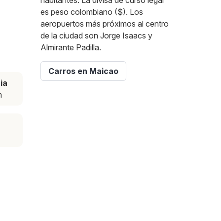
habitantes. La divisa de curso legal
es peso colombiano ($). Los
aeropuertos más próximos al centro
de la ciudad son Jorge Isaacs y
Almirante Padilla.
Carros en Maicao
ia
m