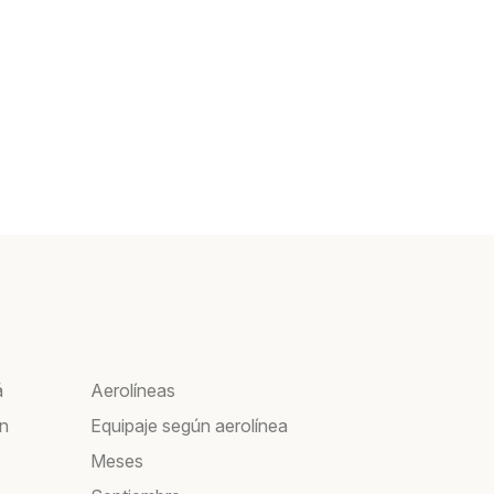
á
Aerolíneas
ín
Equipaje según aerolínea
Meses