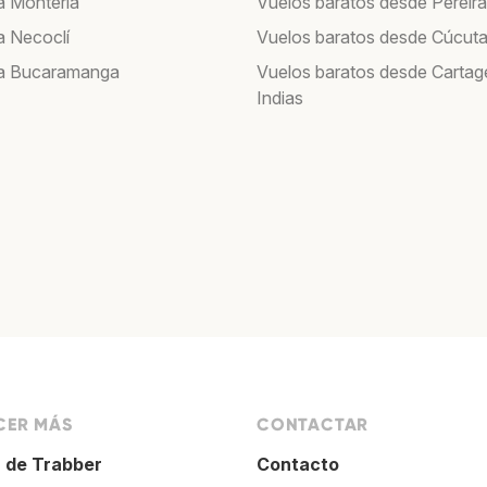
a Montería
Vuelos baratos desde Pereira
a Necoclí
Vuelos baratos desde Cúcut
 a Bucaramanga
Vuelos baratos desde Cartag
Indias
ER MÁS
CONTACTAR
 de Trabber
Contacto