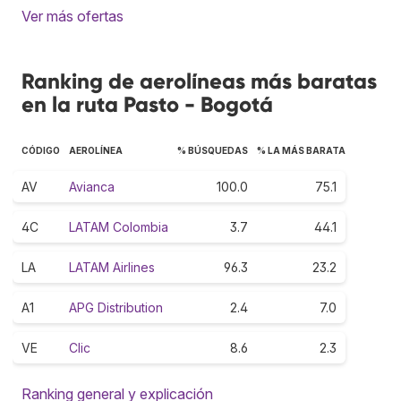
Ver más ofertas
Ranking de aerolíneas más baratas
en la ruta Pasto - Bogotá
CÓDIGO
AEROLÍNEA
% BÚSQUEDAS
% LA MÁS BARATA
AV
Avianca
100.0
75.1
4C
LATAM Colombia
3.7
44.1
LA
LATAM Airlines
96.3
23.2
A1
APG Distribution
2.4
7.0
VE
Clic
8.6
2.3
Ranking general y explicación