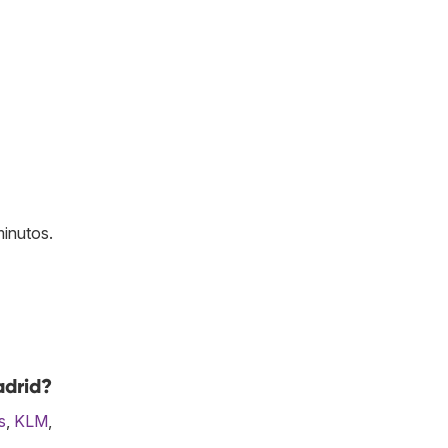
minutos.
adrid?
s
,
KLM
,