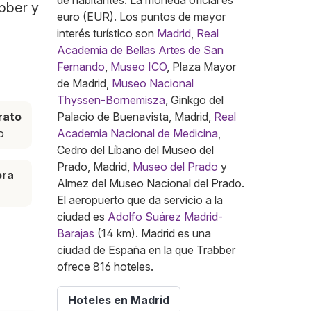
de habitantes. La moneda oficial es
abber y
euro (EUR). Los puntos de mayor
interés turístico son
Madrid
,
Real
Academia de Bellas Artes de San
Fernando
,
Museo ICO
, Plaza Mayor
de Madrid,
Museo Nacional
Thyssen-Bornemisza
, Ginkgo del
rato
Palacio de Buenavista, Madrid,
Real
o
Academia Nacional de Medicina
,
Cedro del Líbano del Museo del
Prado, Madrid,
Museo del Prado
y
pra
Almez del Museo Nacional del Prado.
El aeropuerto que da servicio a la
ciudad es
Adolfo Suárez Madrid-
Barajas
(14 km). Madrid es una
ciudad de España en la que Trabber
ofrece 816 hoteles.
Hoteles en Madrid