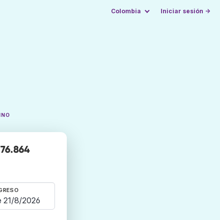
Colombia
Iniciar sesión →
INO
 76.864
GRESO