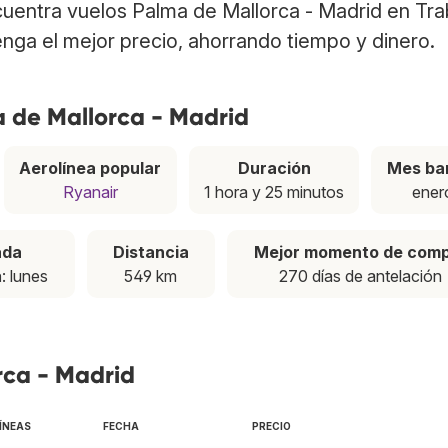
ncuentra vuelos Palma de Mallorca - Madrid en Tr
nga el mejor precio, ahorrando tiempo y dinero.
a de Mallorca - Madrid
Aerolínea popular
Duración
Mes ba
Ryanair
1 hora y 25 minutos
ener
ada
Distancia
Mejor momento de com
a
: lunes
549 km
270 días de antelación
rca - Madrid
ÍNEAS
FECHA
PRECIO