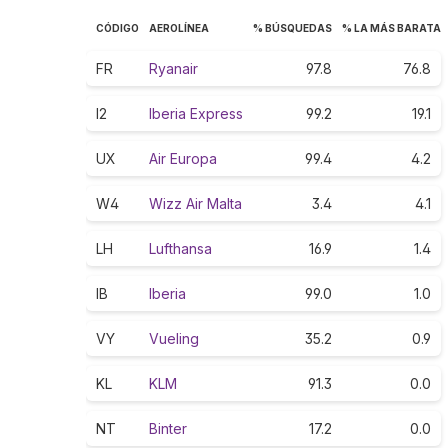
CÓDIGO
AEROLÍNEA
% BÚSQUEDAS
% LA MÁS BARATA
FR
Ryanair
97.8
76.8
I2
Iberia Express
99.2
19.1
UX
Air Europa
99.4
4.2
W4
Wizz Air Malta
3.4
4.1
LH
Lufthansa
16.9
1.4
IB
Iberia
99.0
1.0
VY
Vueling
35.2
0.9
KL
KLM
91.3
0.0
NT
Binter
17.2
0.0