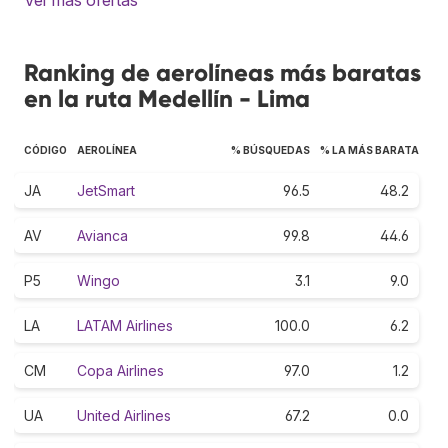
Ranking de aerolíneas más baratas
en la ruta Medellín - Lima
CÓDIGO
AEROLÍNEA
% BÚSQUEDAS
% LA MÁS BARATA
JA
JetSmart
96.5
48.2
AV
Avianca
99.8
44.6
P5
Wingo
3.1
9.0
LA
LATAM Airlines
100.0
6.2
CM
Copa Airlines
97.0
1.2
UA
United Airlines
67.2
0.0