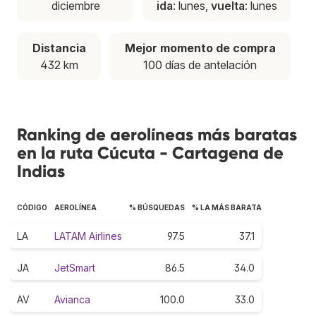
diciembre
ida
: lunes,
vuelta
: lunes
Distancia
Mejor momento de compra
432 km
100 días de antelación
Ranking de aerolíneas más baratas
en la ruta Cúcuta - Cartagena de
Indias
CÓDIGO
AEROLÍNEA
% BÚSQUEDAS
% LA MÁS BARATA
LA
LATAM Airlines
97.5
37.1
JA
JetSmart
86.5
34.0
AV
Avianca
100.0
33.0