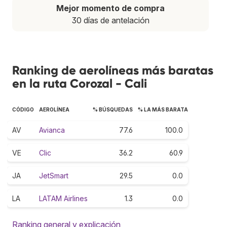
Mejor momento de compra
30 días de antelación
Ranking de aerolíneas más baratas
en la ruta Corozal - Cali
CÓDIGO
AEROLÍNEA
% BÚSQUEDAS
% LA MÁS BARATA
AV
Avianca
77.6
100.0
VE
Clic
36.2
60.9
JA
JetSmart
29.5
0.0
LA
LATAM Airlines
1.3
0.0
Ranking general y explicación