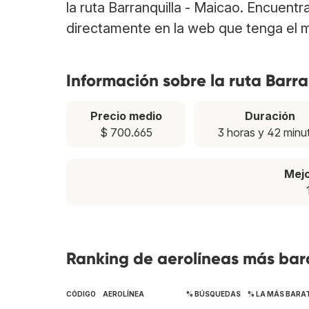
la ruta Barranquilla - Maicao. Encuent
directamente en la web que tenga el m
Información sobre la ruta Barr
Precio medio
Duración
$ 700.665
3 horas y 42 minu
Mej
Ranking de aerolíneas más bara
CÓDIGO
AEROLÍNEA
% BÚSQUEDAS
% LA MÁS BARA