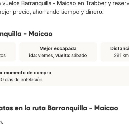
ra vuelos Barranquilla - Maicao en Trabber y reser
ejor precio, ahorrando tiempo y dinero.
anquilla - Maicao
Mejor escapada
Distanc
tos
ida
: viernes,
vuelta
: sábado
281 km
or momento de compra
10 días de antelación
tas en la ruta Barranquilla - Maicao
TA