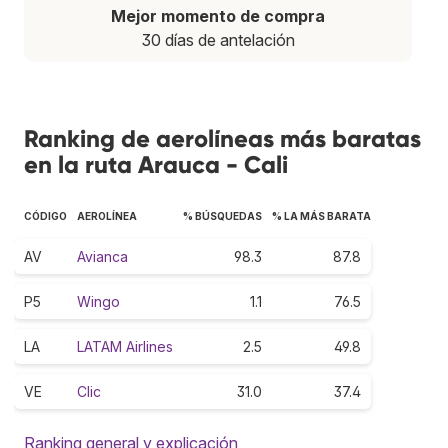
Mejor momento de compra
30 días de antelación
Ranking de aerolíneas más baratas
en la ruta Arauca - Cali
CÓDIGO
AEROLÍNEA
% BÚSQUEDAS
% LA MÁS BARATA
AV
Avianca
98.3
87.8
P5
Wingo
1.1
76.5
LA
LATAM Airlines
2.5
49.8
VE
Clic
31.0
37.4
Ranking general y explicación