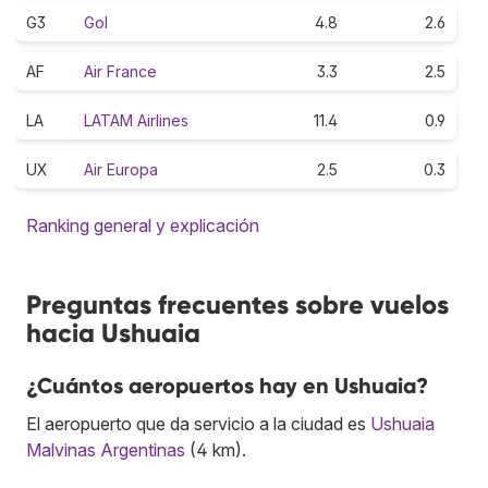
G3
Gol
4.8
2.6
AF
Air France
3.3
2.5
LA
LATAM Airlines
11.4
0.9
UX
Air Europa
2.5
0.3
Ranking general y explicación
Preguntas frecuentes sobre vuelos
hacia Ushuaia
¿Cuántos aeropuertos hay en Ushuaia?
El aeropuerto que da servicio a la ciudad es
Ushuaia
Malvinas Argentinas
(4 km).