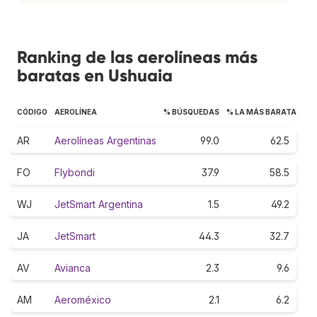
Ranking de las aerolíneas más
baratas en Ushuaia
CÓDIGO
AEROLÍNEA
% BÚSQUEDAS
% LA MÁS BARATA
AR
Aerolíneas Argentinas
99.0
62.5
FO
Flybondi
37.9
58.5
WJ
JetSmart Argentina
1.5
49.2
JA
JetSmart
44.3
32.7
AV
Avianca
2.3
9.6
AM
Aeroméxico
2.1
6.2