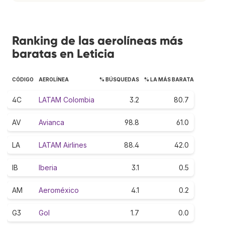
Ranking de las aerolíneas más
baratas en Leticia
CÓDIGO
AEROLÍNEA
% BÚSQUEDAS
% LA MÁS BARATA
4C
LATAM Colombia
3.2
80.7
AV
Avianca
98.8
61.0
LA
LATAM Airlines
88.4
42.0
IB
Iberia
3.1
0.5
AM
Aeroméxico
4.1
0.2
G3
Gol
1.7
0.0