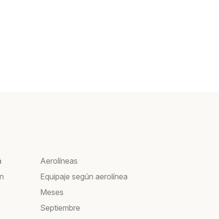
á
Aerolíneas
ín
Equipaje según aerolínea
Meses
Septiembre