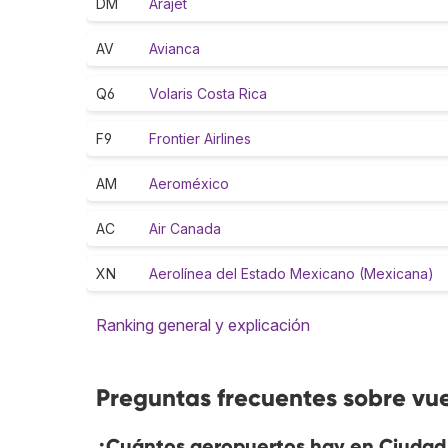
DM
Arajet
AV
Avianca
Q6
Volaris Costa Rica
F9
Frontier Airlines
AM
Aeroméxico
AC
Air Canada
XN
Aerolínea del Estado Mexicano (Mexicana)
Ranking general y explicación
Preguntas frecuentes sobre vu
¿Cuántos aeropuertos hay en Ciudad