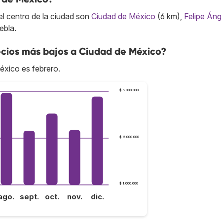
l centro de la ciudad son
Ciudad de México
(6 km),
Felipe Áng
ebla.
cios más bajos a Ciudad de México?
éxico es febrero.
$ 3.000.000
$ 2.000.000
$ 1.000.000
ago.
sept.
oct.
nov.
dic.