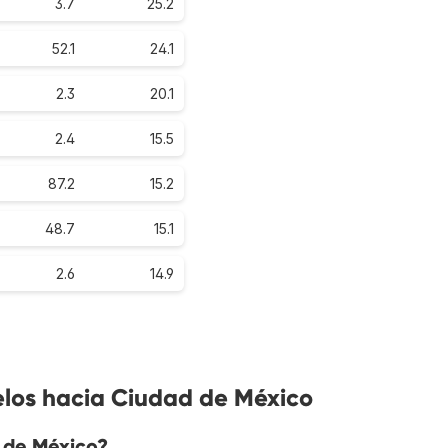
3.7
25.2
52.1
24.1
2.3
20.1
2.4
15.5
87.2
15.2
48.7
15.1
2.6
14.9
elos hacia Ciudad de México
 de México?