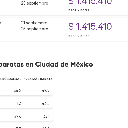
$ 1.415.410
25 septiembre
hace 9 horas
a
21 septiembre
$ 1.415.410
25 septiembre
hace 9 horas
 baratas en Ciudad de México
% BÚSQUEDAS
% LA MÁS BARATA
36.2
48.9
1.3
43.5
39.6
32.1