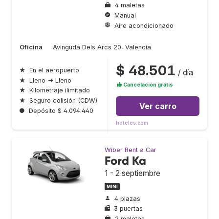
4 maletas
Manual
Aire acondicionado
Oficina
Avinguda Dels Arcs 20, Valencia
$ 48.501
★
En el aeropuerto
/ día
★
Lleno → Lleno
Cancelación gratis
★
Kilometraje ilimitado
★
Seguro colisión (CDW)
Ver carro
●
Depósito $ 4.094.440
hoteles.com
Wiber Rent a Car
Ford Ka
1 - 2 septiembre
MINI
4 plazas
3 puertas
2 maletas