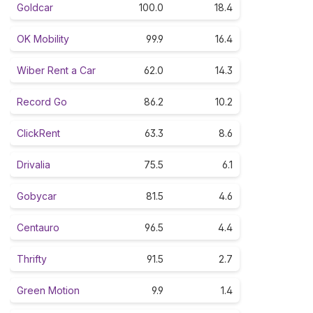
Goldcar
100.0
18.4
OK Mobility
99.9
16.4
Wiber Rent a Car
62.0
14.3
Record Go
86.2
10.2
ClickRent
63.3
8.6
Drivalia
75.5
6.1
Gobycar
81.5
4.6
Centauro
96.5
4.4
Thrifty
91.5
2.7
Green Motion
9.9
1.4