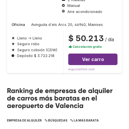
Manual
Aire acondicionado
Oficina
Avinguda d'els Arcs 20, 46940, Manises
$ 50.213
★
Lleno → Lleno
/ día
★
Seguro robo
Cancelación gratis
★
Seguro colisión (CDW)
●
Depósito $ 3.722.218
Ver carro
arguscarhire.com
Ranking de empresas de alquiler
de carros más baratas en el
aeropuerto de Valencia
EMPRESA DE ALQUILER
% BÚSQUEDAS
% LA MÁS BARATA