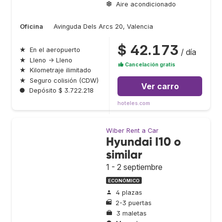
Aire acondicionado
Oficina
Avinguda Dels Arcs 20, Valencia
$ 42.173
★
En el aeropuerto
/ día
★
Lleno → Lleno
Cancelación gratis
★
Kilometraje ilimitado
★
Seguro colisión (CDW)
Ver carro
●
Depósito $ 3.722.218
hoteles.com
Wiber Rent a Car
Hyundai I10 o
similar
1 - 2 septiembre
ECONÓMICO
4 plazas
2-3 puertas
3 maletas