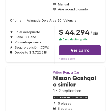
Manual
Aire acondicionado
Oficina
Avinguda Dels Arcs 20, Valencia
$ 44.294
★
En el aeropuerto
/ día
★
Lleno → Lleno
Cancelación gratis
★
Kilometraje ilimitado
★
Seguro colisión (CDW)
Ver carro
●
Depósito $ 3.722.218
hoteles.com
Wiber Rent a Car
Nissan Qashqai
o similar
1 - 2 septiembre
CROSSOVER
COMPACTO
5 plazas
5 puertas