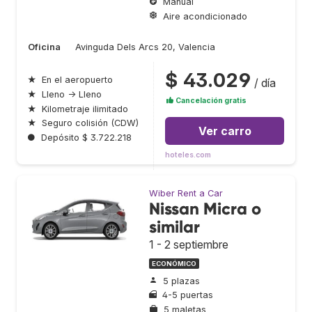
Manual
Aire acondicionado
Oficina
Avinguda Dels Arcs 20, Valencia
$ 43.029
★
En el aeropuerto
/ día
★
Lleno → Lleno
Cancelación gratis
★
Kilometraje ilimitado
★
Seguro colisión (CDW)
Ver carro
●
Depósito $ 3.722.218
hoteles.com
Wiber Rent a Car
Nissan Micra o
similar
1 - 2 septiembre
ECONÓMICO
5 plazas
4-5 puertas
5 maletas